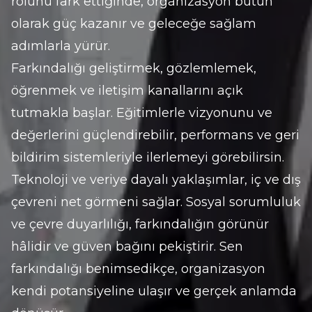
rolünü fark ettiğinde, organizasyon bütün 
olarak güç kazanır ve geleceğe sağlam 
adımlarla yürür.
Farkındalığı geliştirmek, gözlemlemek, 
öğrenmek ve iletişim kanallarını açık 
tutmakla başlar. Eğitimlerle vizyonunu ve 
değerlerini güçlendirebilir, performans ve geri 
bildirim sistemleriyle ilerlemeyi görebilirsin. 
Teknoloji ve veriye dayalı yaklaşımlar, iç ve dış 
çevreni net görmeni sağlar. Sosyal sorumluluk 
ve çevre duyarlılığı, farkındalığın görünür 
hâlidir ve güven bağını pekiştirir. Sen 
farkındalığı benimsedikçe, organizasyon 
kendi potansiyeline ulaşır ve gerçek anlamda 