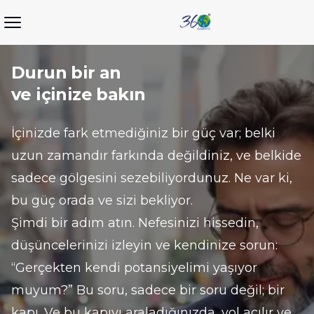
Durun bir an 
ve içinize bakın
İçinizde fark etmediğiniz bir güç var; belki 
uzun zamandır farkında değildiniz, ve belkide 
sadece gölgesini sezebiliyordunuz. Ne var ki, 
bu güç orada ve sizi bekliyor.
Şimdi bir adım atın. Nefesinizi hissedin, 
düşüncelerinizi izleyin ve kendinize sorun: 
“Gerçekten kendi potansiyelimi yaşıyor 
muyum?” Bu soru, sadece bir soru değil; bir 
kapı. Ve bu kapıyı araladığınızda, yol açılır ve 