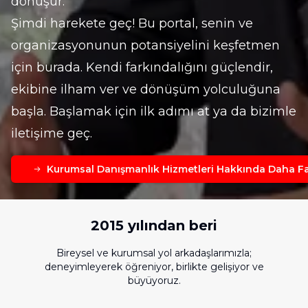
dönüşür.
Şimdi harekete geç! Bu portal, senin ve 
organizasyonunun potansiyelini keşfetmen 
için burada. Kendi farkındalığını güçlendir, 
ekibine ilham ver ve dönüşüm yolculuğuna 
başla. Başlamak için ilk adımı at ya da bizimle 
iletişime geç.
Kurumsal Danışmanlık Hizmetleri Hakkında Daha Faz
2015 yılından beri
Bireysel ve kurumsal yol arkadaşlarımızla;
deneyimleyerek öğreniyor, birlikte gelişiyor ve
büyüyoruz.