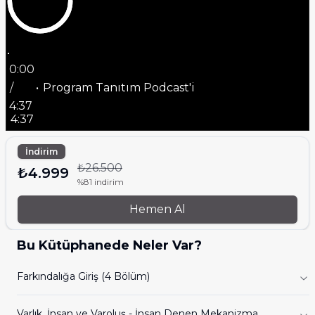
0:00
/
Program Tanıtım Podcast'i
4:37
4:37
İndirim
₺26.500
₺4.999
%81 indirim
Hemen Al
Bu Kütüphanede Neler Var?
Farkındalığa Giriş (4 Bölüm)
Varlık, İnsan ve Varoluş - İnsan Denen Mekanizma