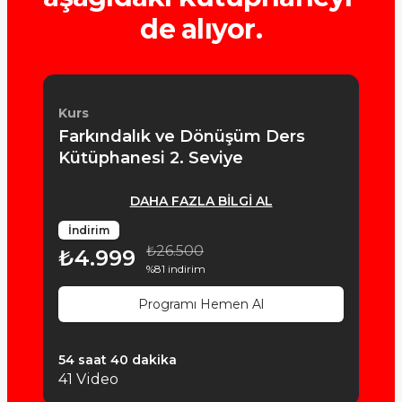
de alıyor.
Kurs
Farkındalık ve Dönüşüm Ders 
DAHA FAZLA BİLGİ AL
İndirim
₺26.500
₺4.999
%
81
indirim
Programı Hemen Al
54 saat 40 dakika
41 Video