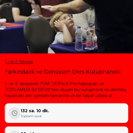
1. ve 2. Seviye
Farkındalık ve Dönüşüm Ders Kütüphanesi
1. ve 2. seviyenin TÜM DERSLER'ini kapsayan ve
TOPLAMDA 82 DERS'ten oluşan bu kütüphane ile derinleş,
hayattaki alet çantanı tamamla ve bir hayat ustası ol.
132 sa. 10 dk.
Toplam süre