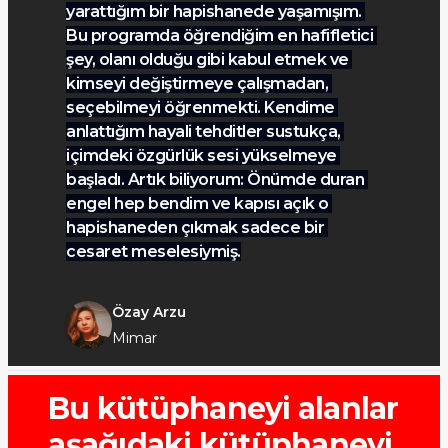
yarattığım bir hapishanede yaşamışım. 
Bu programda öğrendiğim en hafifletici 
şey, olanı olduğu gibi kabul etmek ve 
kimseyi değiştirmeye çalışmadan, 
seçebilmeyi öğrenmekti. Kendime 
anlattığım hayali tehditler sustukça, 
5 üzerinden 5 yıldız
içimdeki özgürlük sesi yükselmeye 
başladı. Artık biliyorum: Önümde duran 
engel hep bendim ve kapısı açık o 
hapishaneden çıkmak sadece bir 
cesaret meselesiymiş.
Özay Arzu
Mimar
Bu kütüphaneyi alanlar 
aşağıdaki kütüphaneyi 