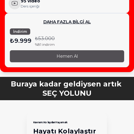
95 video
Ders içeriği
DAHA FAZLA BİLGİ AL
İndirim
₺53.000
₺9.999
%81 indirim
Hemen Al
Buraya kadar geldiysen artık 
Kolaydan Yaşamak
Kavram: Kolaydan Yaşamak
Hayatı Kolaylaştır
Ücretsiz İçerik
41 DERS
82 DERS
Anne Baba ve Şefkat Bağı