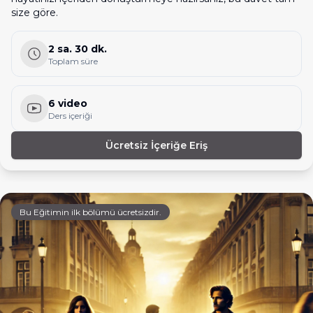
size göre.
2 sa. 30 dk.
Toplam süre
6 video
Ders içeriği
Ücretsiz İçeriğe Eriş
Bu Eğitimin ilk bölümü ücretsizdir.